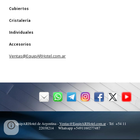
Cubiertos
Cristalería
Individuales
Accesorios
Ventas@EquipARHotel.com.ar
EquipARHotel de Argentina -
Ventas@EquipARHotel.com.ar
- Tel +54 11
22038214 Whatsapp +5491160277487