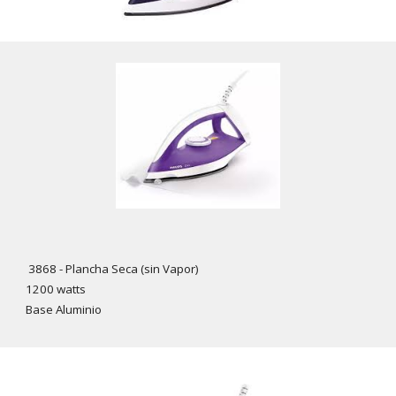
38
68
- Plancha Seca (sin Vapor)
1
2
00 watts
Base A
luminio