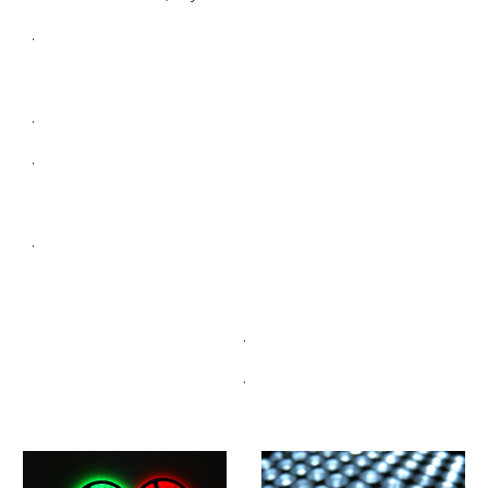
.
.
.
.
.
.