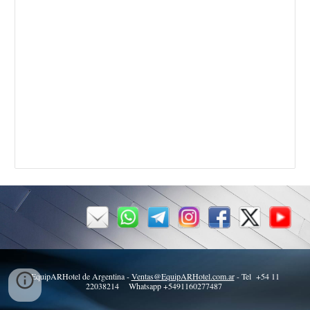
EquipARHotel de Argentina -
Ventas@EquipARHotel.com.ar
- Tel +54 11
22038214 Whatsapp +5491160277487