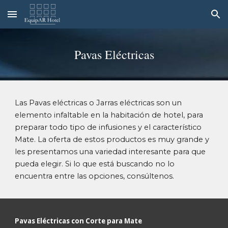
Skip to main content
Skip to navigation
P
avas Eléctricas
Las Pavas eléctricas o Jarras eléctricas son un
elemento infaltable en la habitación de hotel, para
preparar todo tipo de infusiones y el característico
Mate
.
La oferta de estos productos es muy grande y
les presentamos una variedad interesante para que
pueda elegir. Si lo que está buscando no lo
encuentra entre las opciones, consúltenos.
P
avas Eléctricas con Corte para Mate